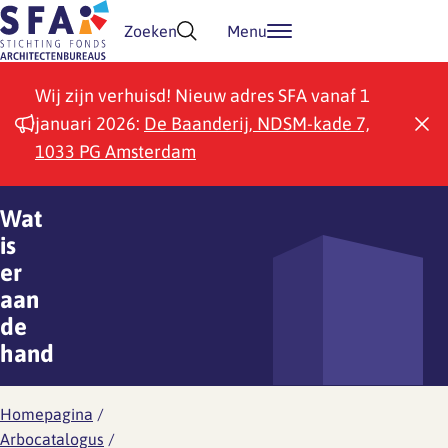
Doorgaan naar inhoud
Zoeken
Menu
Wij zijn verhuisd! Nieuw adres SFA vanaf 1
januari 2026:
De Baanderij, NDSM-kade 7,
1033 PG Amsterdam
Wat
is
er
aan
de
hand
Homepagina
/
Arbocatalogus
/