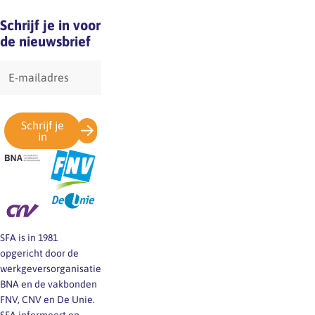
Schrijf je in voor
de nieuwsbrief
E-
mailadres
Schrijf je
in
SFA is in 1981
opgericht door de
werkgeversorganisatie
BNA en de vakbonden
FNV, CNV en De Unie.