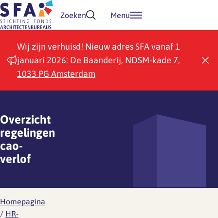
Doorgaan naar inhoud
Zoeken
Menu
Wij zijn verhuisd! Nieuw adres SFA vanaf 1
januari 2026:
De Baanderij, NDSM-kade 7,
1033 PG Amsterdam
Overzicht
regelingen
cao-
verlof
Homepagina
/
HR-