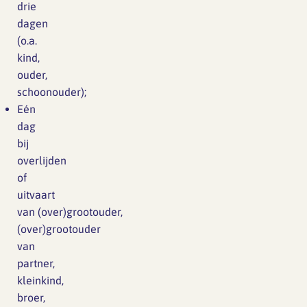
drie
dagen
(o.a.
kind,
ouder,
schoonouder);
Eén
dag
bij
overlijden
of
uitvaart
van (over)grootouder,
(over)grootouder
van
partner,
kleinkind,
broer,