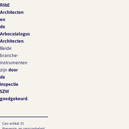
RI&E
Architecten
en
de
Arbocatalogus
Architecten
.
Beide
branche-
instrumenten
zijn
door
de
inspectie
SZW
goedgekeurd
.
Cao-artikel 33
Preventie- en verzuimbeleid