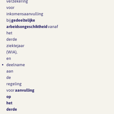
verzekering
voor
inkomensaanvulling
bij
gedeeltelijke
arbeidsongeschiktheid
vanaf
het
derde
ziektejaar
(WIA),
en
deelname
aan
de
regeling
voor
aanvulling
op
het
derde