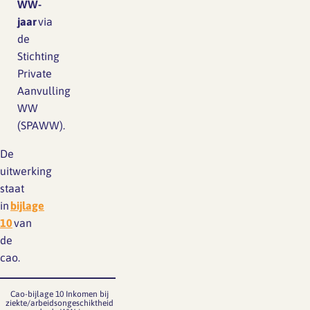
WW-
jaar
via
de
Stichting
Private
Aanvulling
WW
(SPAWW).
De
uitwerking
staat
in
bijlage
10
van
de
cao.
Cao-bijlage 10 Inkomen bij
ziekte/arbeidsongeschiktheid