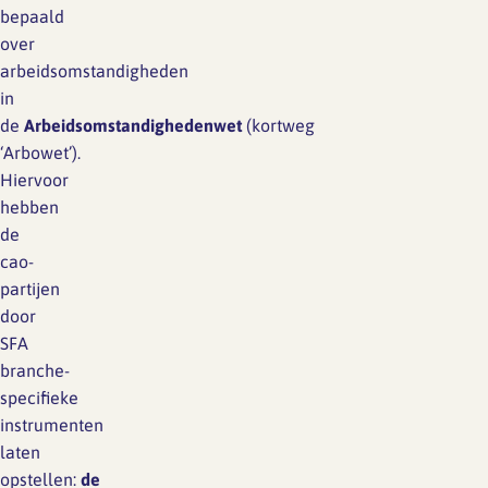
bepaald
over
arbeidsomstandigheden
in
de
Arb
eidsomstandighedenwet
(kortweg
‘Arbowet’).
Hiervoor
hebben
de
cao-
partijen
door
SFA
branche-
specifieke
instrumenten
laten
opstellen:
de