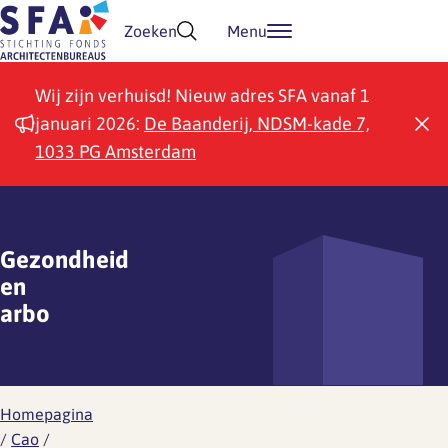
Doorgaan naar inhoud
Zoeken
Menu
Wij zijn verhuisd! Nieuw adres SFA vanaf 1
januari 2026:
De Baanderij, NDSM-kade 7,
1033 PG Amsterdam
Gezondheid
en
arbo
Homepagina
/
Cao
/