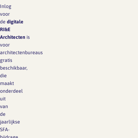
Inlog
voor
de
digitale
RI&E
Architecten
is
voor
architectenbureaus
gratis
beschikbaar,
die
maakt
onderdeel
uit
van
de
jaarlijkse
SFA-
bijdrage.