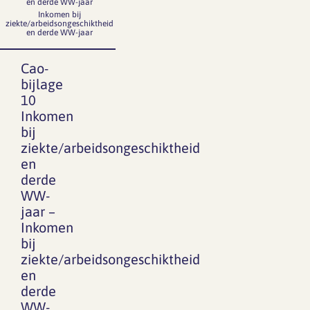
en derde WW-jaar
Inkomen bij
ziekte/arbeidsongeschiktheid
en derde WW-jaar
Cao-
bijlage
10
Inkomen
bij
ziekte/arbeidsongeschiktheid
en
derde
WW-
jaar –
Inkomen
bij
ziekte/arbeidsongeschiktheid
en
derde
WW-