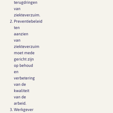
terugdringen
van
ziekteverzuim.
Preventiebeleid
ten
aanzien
van
ziekteverzuim
moet mede
gericht zijn
op behoud
en
verbetering
van de
kwaliteit
van de
arbeid.
Werkgever