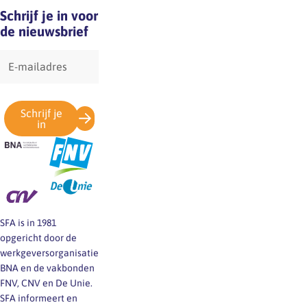
Schrijf je in voor
de nieuwsbrief
E-
mailadres
Schrijf je
in
SFA is in 1981
opgericht door de
werkgeversorganisatie
BNA en de vakbonden
FNV, CNV en De Unie.
SFA informeert en