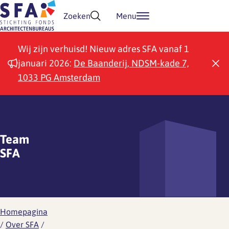
Doorgaan naar inhoud
Zoeken
Menu
Wij zijn verhuisd! Nieuw adres SFA vanaf 1
januari 2026:
De Baanderij, NDSM-kade 7,
1033 PG Amsterdam
Team
SFA
Homepagina
/
Over SFA
/