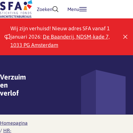
Doorgaan naar inhoud
Zoeken
Menu
Wij zijn verhuisd! Nieuw adres SFA vanaf 1
januari 2026:
De Baanderij, NDSM-kade 7,
1033 PG Amsterdam
Verzuim
en
verlof
Homepagina
/
HR-