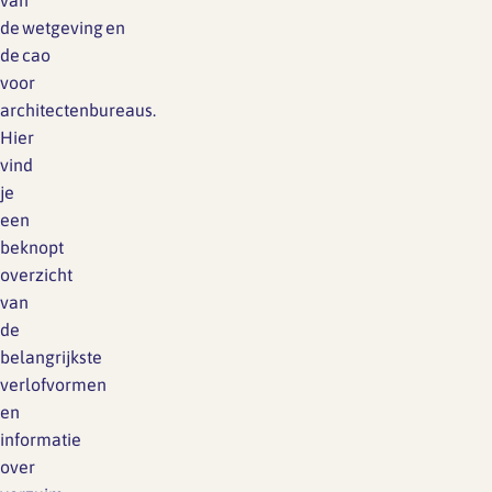
van
de wetgeving en
de cao
voor
architectenbureaus.
Hier
vind
je
een
beknopt
overzicht
van
de
belangrijkste
verlofvormen
en
informatie
over