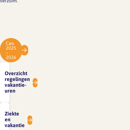
verzuim.
Cao
2025
–
2026
Overzicht
regelingen
vakantie-
uren
Ziekte
en
vakantie