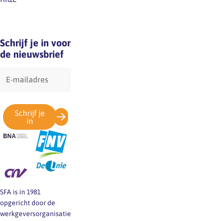
Schrijf je in voor
de nieuwsbrief
E-
mailadres
Schrijf je
in
SFA is in 1981
opgericht door de
werkgeversorganisatie