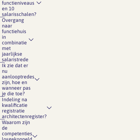
functieniveaus
en 10
salarisschalen?
Overgang
naar
functiehuis
in
combinatie
met
jaarlijkse
salaristrede
Ik zie dat er
nu
aanlooptredes
zijn, hoe en
wanneer pas
je die toe?
Indeling na
kwalificatie
registratie
architectenregister?
Waarom zijn
de
competenties
losgekoppeld