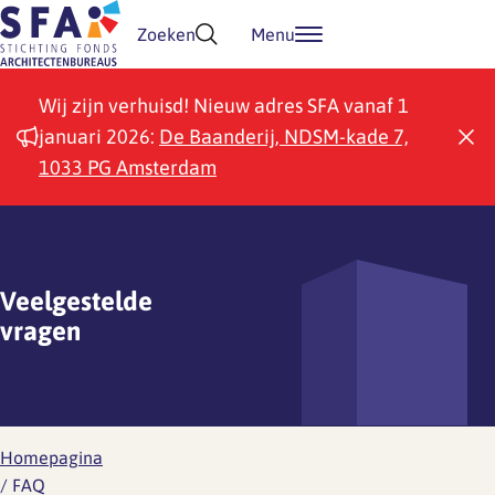
Doorgaan naar inhoud
Zoeken
Menu
Wij zijn verhuisd! Nieuw adres SFA vanaf 1
januari 2026:
De Baanderij, NDSM-kade 7,
1033 PG Amsterdam
Veelgestelde
vragen
Homepagina
/
FAQ