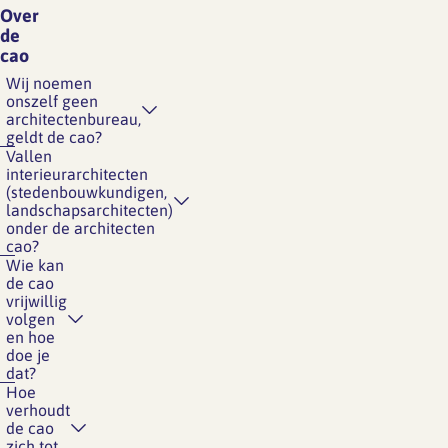
Over
de
cao
Wij noemen
onszelf geen
architectenbureau,
geldt de cao?
Vallen
interieurarchitecten
(stedenbouwkundigen,
landschapsarchitecten)
onder de architecten
cao?
Wie kan
de cao
vrijwillig
volgen
en hoe
doe je
dat?
Hoe
verhoudt
de cao
zich tot