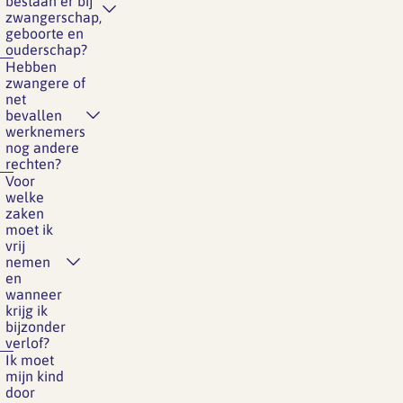
bestaan er bij
zwangerschap,
geboorte en
ouderschap?
Hebben
zwangere of
net
bevallen
werknemers
nog andere
rechten?
Voor
welke
zaken
moet ik
vrij
nemen
en
wanneer
krijg ik
bijzonder
verlof?
Ik moet
mijn kind
door