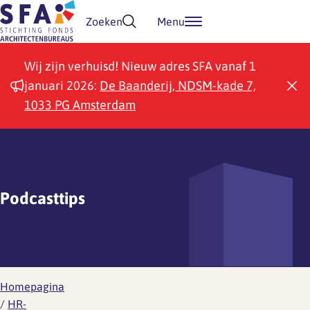
Doorgaan naar inhoud
Zoeken
Menu
Wij zijn verhuisd! Nieuw adres SFA vanaf 1
januari 2026:
De Baanderij, NDSM-kade 7,
1033 PG Amsterdam
Podcasttips
Homepagina
/
HR-