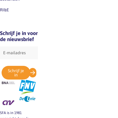
RI&E
Schrijf je in voor
de nieuwsbrief
E-
mailadres
Schrijf je
in
SFA is in 1981