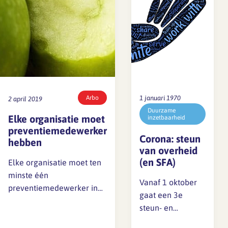
Branche analyse en
Gedragscode
onderzoek
Vertrouwenspersoon
Handreikingen
Rapport Arbeidszaken 2024
Rapport Arbeidszaken 2023
Kantooromgeving
Arbo
1 januari 1970
2 april 2019
Sectoranalyse
Duurzame
Elke organisatie moet
inzetbaarheid
preventiemedewerker
Jaarrapport ontwerpsector
Maatregelen
Corona: steun
hebben
20/21
van overheid
(en SFA)
Elke organisatie moet ten
minste één
Media en magazine
Vanaf 1 oktober
preventiemedewerker in
gaat een 3e
dienst hebben. Slechts de
steun- en
helft van de Nederlandse
SFA magazine The Human
herstelpakket van
Factor
organisaties voldoet